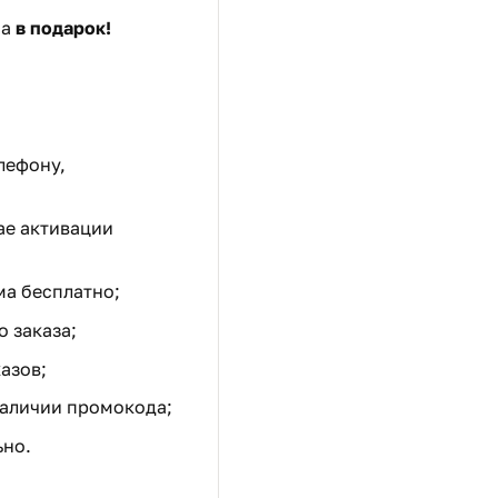
ма
в подарок!
лефону,
ае активации
ма бесплатно;
 заказа;
азов;
наличии промокода;
ьно.