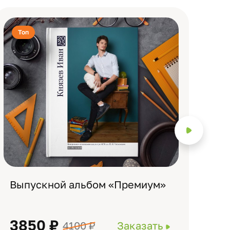
Топ
Т
Выпускной альбом «Премиум»
Вы
3850 ₽
3
4100 ₽
Заказать