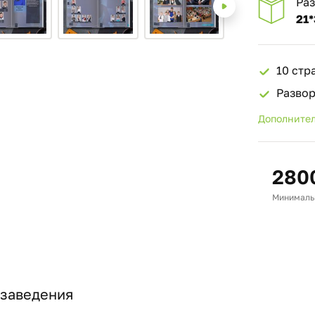
Ра
21*
10 стр
Разво
Дополнител
280
Минимальн
 заведения