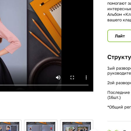
помогают з
интересные
Альбом «Кл
вашего кла
Лайт
Структу
1ый развор
руководите
2ой развор
Последние 
(16шт.)
*Общий реп