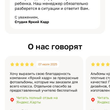
ребенка. Наш менеджер обязательно
разберется в ситуации и ответит Вам.
С уважением,
Студия Яркий Кадр
О нас говорят
07 июля 2025
Хочу выразить свою благодарность
Альбомы кр
компании «Яркий кадр» за прекрасные
плотные ст
фотоальбомы, которые мы заказали для
качество! 
всего класса. Отдельное спасибо за
дизайнов, 
предоставленный учителю бесплатный
изготовлен
экземпляр — это очень приятно и
различные
Читать полный отзыв на
Читать
подчёркивает значимость события.
оформлени
Яндекс.Карты
Яндекс
Качество альбомов на высшем уровне:
добавить 
плотная бумага, красивый дизайн….
смотреть ч