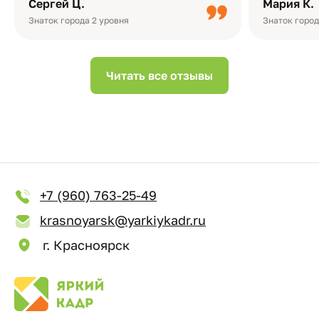
Сергей Ц.
Мария К.
видео с де
Небольшо
Знаток города 2 уровня
Знаток город
Читать все отзывы
+7 (960) 763-25-49
krasnoyarsk@yarkiykadr.ru
г. Красноярск