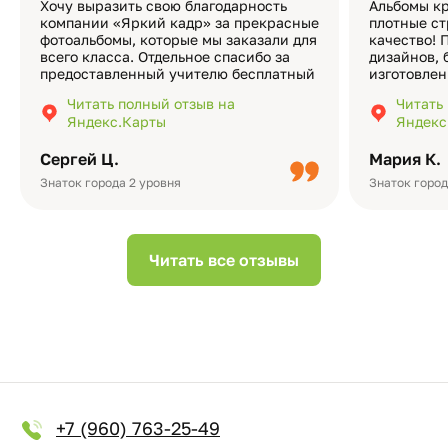
Хочу выразить свою благодарность
Альбомы кр
компании «Яркий кадр» за прекрасные
плотные ст
фотоальбомы, которые мы заказали для
качество! 
всего класса. Отдельное спасибо за
дизайнов, 
предоставленный учителю бесплатный
изготовлен
экземпляр — это очень приятно и
различные
Читать полный отзыв на
Читать
подчёркивает значимость события.
оформлени
Яндекс.Карты
Яндекс
Качество альбомов на высшем уровне:
добавить 
плотная бумага, красивый дизайн….
смотреть ч
Сергей Ц.
Мария К.
видео с де
Небольшо
Знаток города 2 уровня
Знаток город
Читать все отзывы
+7 (960) 763-25-49