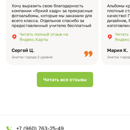
Хочу выразить свою благодарность
Альбомы кр
компании «Яркий кадр» за прекрасные
плотные ст
фотоальбомы, которые мы заказали для
качество! 
всего класса. Отдельное спасибо за
дизайнов, 
предоставленный учителю бесплатный
изготовлен
экземпляр — это очень приятно и
различные
Читать полный отзыв на
Читать
подчёркивает значимость события.
оформлени
Яндекс.Карты
Яндекс
Качество альбомов на высшем уровне:
добавить 
плотная бумага, красивый дизайн….
смотреть ч
Сергей Ц.
Мария К.
видео с де
Небольшо
Знаток города 2 уровня
Знаток город
Читать все отзывы
+7 (960) 763-25-49