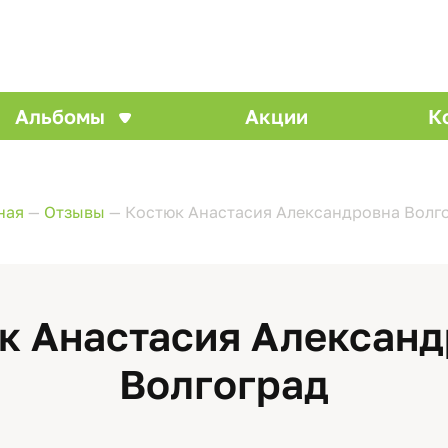
Альбомы
Акции
К
ная
—
Отзывы
—
Костюк Анастасия Александровна Волг
к Анастасия Александ
Волгоград