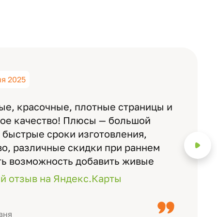
ня 2025
ые, красочные, плотные страницы и
ное качество! Плюсы — большой
 быстрые сроки изготовления,
о, различные скидки при раннем
ть возможность добавить живые
ожно смотреть через телефон
й отзыв на Яндекс.Карты
с детьми, воспитателями).
вня