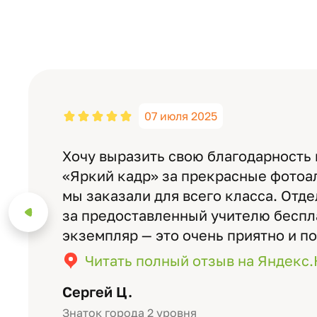
07 июля 2025
Хочу выразить свою благодарность
«Яркий кадр» за прекрасные фотоа
мы заказали для всего класса. Отд
за предоставленный учителю бесп
экземпляр — это очень приятно и п
значимость события. Качество аль
Читать полный отзыв на Яндекс
уровне: плотная бумага, красивый 
Сергей Ц.
Знаток города 2 уровня