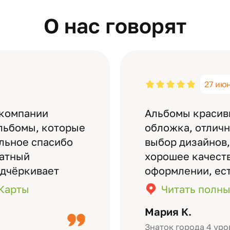
О нас говорят
27 ию
 компании
Альбомы красив
льбомы, которые
обложка, отлич
ельное спасибо
выбор дизайнов,
латный
хорошее качеств
одчёркивает
оформлении, ес
бомов на высшем
кадры (потом м
.Карты
Читать полны
дизайн….
короткое видео 
Мария К.
Небольшой…
Знаток города 4 уро