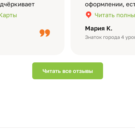
одчёркивает
оформлении, ес
бомов на высшем
кадры (потом м
.Карты
Читать полны
дизайн….
короткое видео 
Мария К.
Небольшой…
Знаток города 4 уро
Читать все отзывы