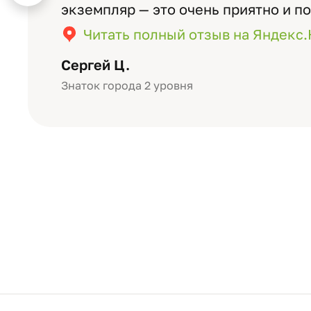
экземпляр — это очень приятно и п
значимость события. Качество аль
Читать полный отзыв на Яндекс
уровне: плотная бумага, красивый 
Сергей Ц.
Знаток города 2 уровня