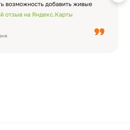
ть возможность добавить живые
ожно смотреть через телефон
й отзыв на Яндекс.Карты
с детьми, воспитателями).
вня