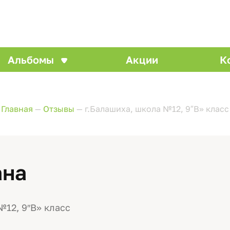
Альбомы
Акции
К
Главная
—
Отзывы
—
г.Балашиха, школа №12, 9″В» класс
ана
№12, 9″В» класс