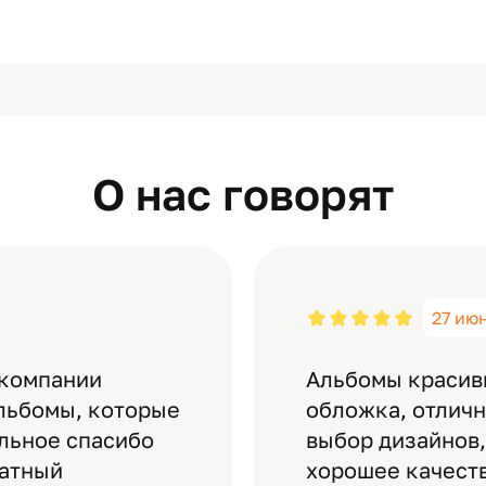
О нас говорят
27 ию
 компании
Альбомы красив
льбомы, которые
обложка, отлич
ельное спасибо
выбор дизайнов,
латный
хорошее качеств